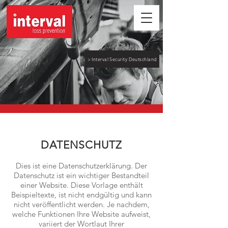
> Interval Security Deutschland
DATENSCHUTZ
Dies ist eine Datenschutzerklärung. Der
Datenschutz ist ein wichtiger Bestandteil
einer Website. Diese Vorlage enthält
Beispieltexte, ist nicht endgültig und kann
nicht veröffentlicht werden. Je nachdem,
welche Funktionen Ihre Website aufweist,
variiert der Wortlaut Ihrer