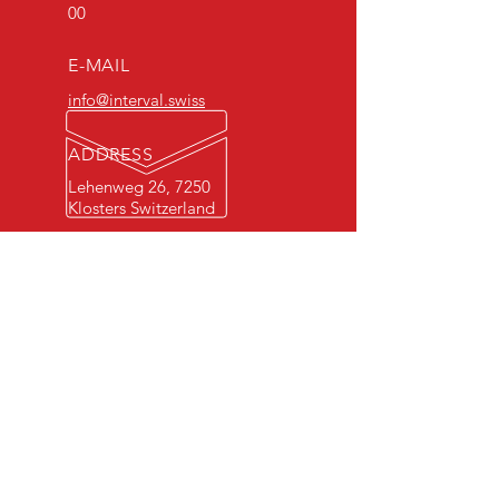
00
E-MAIL
info@interval.swiss
ADDRESS
Lehenweg 26, 7250
Klosters Switzerland
COMING SOON:
Germany
MORE THAN 25 YEARS
EXPERIENCE
READ MORE
General conditions